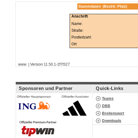
Stammdaten (Bezirk: Pfalz)
Anschrift
Name:
Straße:
Postleitzahl:
Ort:
www | Version 11.50.1-2f7f327
Sponsoren und Partner
Quick-Links
Offizieller Hauptsponsor
Offizieller Ausrüster
Teams
DBB
Breitensport
Downloads