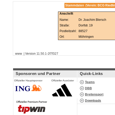
Stammdaten (Verein: BCG Riedlin
Anschrift
Name:
Dr. Joachim Blersch
Straße:
Dorfstr. 19
Postleitzahl:
88527
Ort:
Möhringen
www | Version 11.50.1-2f7f327
Sponsoren und Partner
Quick-Links
Offizieller Hauptsponsor
Offizieller Ausrüster
Teams
DBB
Breitensport
Downloads