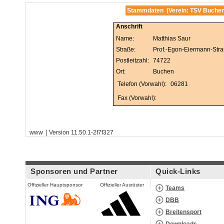
Stammdaten (Verein: TSV Buchen
Anschrift
Name:
Matthias Saur
Straße:
Prof.-Egon-Eiermann-Stra
Postleitzahl:
74722
Ort:
Buchen
Telefon (Vorwahl):
06281
Fax (Vorwahl):
www | Version 11.50.1-2f7f327
Sponsoren und Partner
Quick-Links
Offizieller Hauptsponsor
Offizieller Ausrüster
Teams
DBB
Breitensport