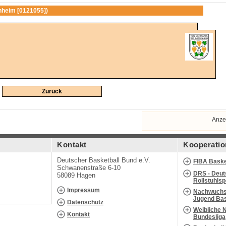
heim [0121055])
Zurück
Anze
Kontakt
Kooperatio
Deutscher Basketball Bund e.V.
FIBA Baske
Schwanenstraße 6-10
DRS - Deut
58089 Hagen
Rollstuhls
Impressum
Nachwuchs 
Jugend Bas
Datenschutz
Weibliche 
Kontakt
Bundesliga