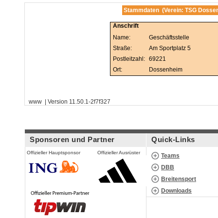
Stammdaten (Verein: TSG Dossen
Anschrift
Name:
Geschäftsstelle
Straße:
Am Sportplatz 5
Postleitzahl:
69221
Ort:
Dossenheim
www | Version 11.50.1-2f7f327
Sponsoren und Partner
Quick-Links
Offizieller Hauptsponsor
Offizieller Ausrüster
Teams
DBB
Breitensport
Downloads