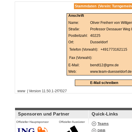
Stammdaten (Verein: Turngemeind
Anschrift
Name:
Oliver Freiherr von Wittge
Straße:
Professor Dessauer Weg 
Postleitzahl:
40225
Ort:
Dusseldorf
Telefon (Vorwahl):
+491773162115
Fax (Vorwahl):
E-Mail:
bendt12@gmx.de
Web:
www.team-duesseldorf.de
E-Mail schreiben
www | Version 11.50.1-2f7f327
Sponsoren und Partner
Quick-Links
Offizieller Hauptsponsor
Offizieller Ausrüster
Teams
DBB