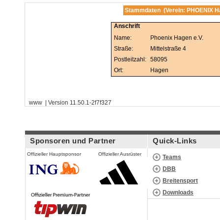
Stammdaten (Verein: PHOENIX Ha
Anschrift
Name:
Phoenix Hagen e.V.
Straße:
Mittelstraße 4
Postleitzahl:
58095
Ort:
Hagen
www | Version 11.50.1-2f7f327
Sponsoren und Partner
Quick-Links
Offizieller Hauptsponsor
Offizieller Ausrüster
Teams
DBB
Breitensport
Downloads