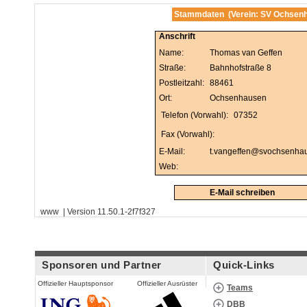
Stammdaten (Verein: SV Ochsenha
Anschrift
Name:
Thomas van Geffen
Straße:
Bahnhofstraße 8
Postleitzahl:
88461
Ort:
Ochsenhausen
Telefon (Vorwahl):
07352
Fax (Vorwahl):
E-Mail:
t.vangeffen@svochsenha
Web:
E-Mail schreiben
www | Version 11.50.1-2f7f327
Sponsoren und Partner
Quick-Links
Offizieller Hauptsponsor
Offizieller Ausrüster
Teams
DBB