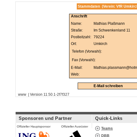
Stammdaten (Verein: VfR Umkirch
Anschrift
Name:
Mathias Plaßmann
Straße:
Im Schwenkenland 11
Postleitzahl:
79224
Ort:
Umkirch
Telefon (Vorwahl):
Fax (Vorwahl):
E-Mail:
Mathias.plassmann@hotm
Web:
E-Mail schreiben
www | Version 11.50.1-2f7f327
Sponsoren und Partner
Quick-Links
Offizieller Hauptsponsor
Offizieller Ausrüster
Teams
DBB