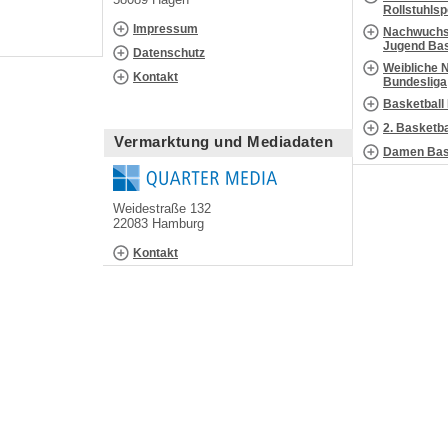
Rollstuhls
Impressum
Nachwuchs 
Jugend Bas
Datenschutz
Weibliche 
Kontakt
Bundesliga
Basketball
2. Basketb
Vermarktung und Mediadaten
Damen Bask
Weidestraße 132
22083 Hamburg
Kontakt