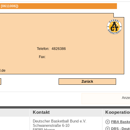
 [0611006])
Telefon:
4826386
Fax:
l.de
Zurück
Anze
Kontakt
Kooperatio
Deutscher Basketball Bund e.V.
FIBA Baske
Schwanenstraße 6-10
DRS - Deut
58089 Hagen