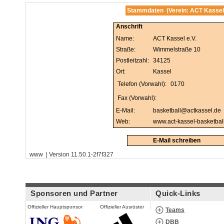
Stammdaten (Verein: ACT Kassel
Anschrift
Name:
ACT Kassel e.V.
Straße:
Wimmelstraße 10
Postleitzahl:
34125
Ort:
Kassel
Telefon (Vorwahl):
0170
Fax (Vorwahl):
E-Mail:
basketball@actkassel.de
Web:
www.act-kassel-basketbal
E-Mail schreiben
www | Version 11.50.1-2f7f327
Sponsoren und Partner
Quick-Links
Offizieller Hauptsponsor
Offizieller Ausrüster
Teams
DBB