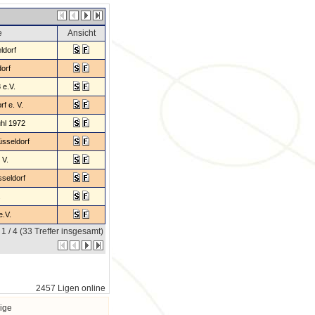
e
Ansicht
ldorf
orf
 e.V.
f e. V.
hl 1972
sseldorf
 V.
seldorf
.
e.V.
 1 / 4 (33 Treffer insgesamt)
2457 Ligen online
ige