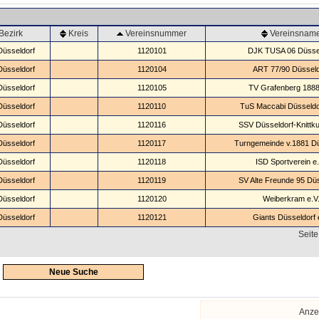
Bezirk
Kreis
Vereinsnummer
Vereinsnam
Düsseldorf
1120101
DJK TUSA 06 Düsse
Düsseldorf
1120104
ART 77/90 Düsseld
Düsseldorf
1120105
TV Grafenberg 1888
Düsseldorf
1120110
TuS Maccabi Düsseldor
Düsseldorf
1120116
SSV Düsseldorf-Knittku
Düsseldorf
1120117
Turngemeinde v.1881 Dü
Düsseldorf
1120118
ISD Sportverein e.
Düsseldorf
1120119
SV Alte Freunde 95 Düs
Düsseldorf
1120120
Weiberkram e.V
Düsseldorf
1120121
Giants Düsseldorf 
Seite
Neue Suche
Anze