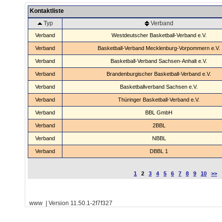
Kontaktliste
Typ
Verband
Verband
Westdeutscher Basketball-Verband e.V.
Verband
Basketball-Verband Mecklenburg-Vorpommern e.V.
Verband
Basketball-Verband Sachsen-Anhalt e.V.
Verband
Brandenburgischer Basketball-Verband e.V.
Verband
Basketballverband Sachsen e.V.
Verband
Thüringer Basketball-Verband e.V.
Verband
BBL GmbH
Verband
2BBL
Verband
NBBL
Verband
DBBL 1
1
2
3
4
5
6
7
8
9
10
>>
www | Version 11.50.1-2f7f327