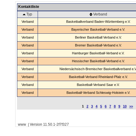
Kontaktliste
Typ
Verband
Verband
Basketballverband Baden-Württemberg e.V.
Verband
Bayerischer Basketball-Verband e.V.
Verband
Berliner Basketball Verband e.V.
Verband
Bremer Basketball-Verband e.V.
Verband
Hamburger Basketball-Verband e.V.
Verband
Hessischer Basketball-Verband e.V.
Verband
Niedersächsisch-Bremischer Basketballverband e.V
Verband
Basketball-Verband Rheinland-Pfalz e.V.
Verband
Basketball-Verband Saar e.V.
Verband
Basketball-Verband Schleswig-Holstein e.V.
1
2
3
4
5
6
7
8
9
10
>>
www | Version 11.50.1-2f7f327