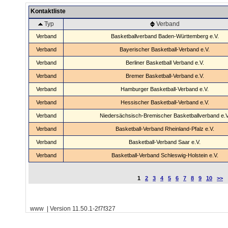
Kontaktliste
Typ
Verband
Verband
Basketballverband Baden-Württemberg e.V.
Verband
Bayerischer Basketball-Verband e.V.
Verband
Berliner Basketball Verband e.V.
Verband
Bremer Basketball-Verband e.V.
Verband
Hamburger Basketball-Verband e.V.
Verband
Hessischer Basketball-Verband e.V.
Verband
Niedersächsisch-Bremischer Basketballverband e.V
Verband
Basketball-Verband Rheinland-Pfalz e.V.
Verband
Basketball-Verband Saar e.V.
Verband
Basketball-Verband Schleswig-Holstein e.V.
1
2
3
4
5
6
7
8
9
10
>>
www | Version 11.50.1-2f7f327