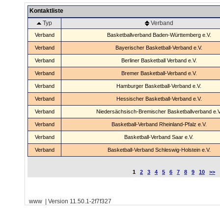
Kontaktliste
Typ
Verband
Verband
Basketballverband Baden-Württemberg e.V.
Verband
Bayerischer Basketball-Verband e.V.
Verband
Berliner Basketball Verband e.V.
Verband
Bremer Basketball-Verband e.V.
Verband
Hamburger Basketball-Verband e.V.
Verband
Hessischer Basketball-Verband e.V.
Verband
Niedersächsisch-Bremischer Basketballverband e.V
Verband
Basketball-Verband Rheinland-Pfalz e.V.
Verband
Basketball-Verband Saar e.V.
Verband
Basketball-Verband Schleswig-Holstein e.V.
1
2
3
4
5
6
7
8
9
10
>>
www | Version 11.50.1-2f7f327