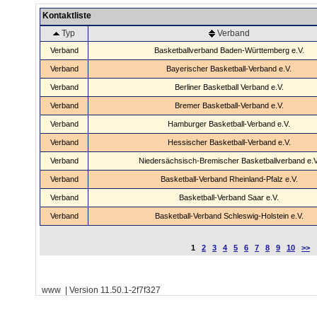
Kontaktliste
Typ
Verband
Verband
Basketballverband Baden-Württemberg e.V.
Verband
Bayerischer Basketball-Verband e.V.
Verband
Berliner Basketball Verband e.V.
Verband
Bremer Basketball-Verband e.V.
Verband
Hamburger Basketball-Verband e.V.
Verband
Hessischer Basketball-Verband e.V.
Verband
Niedersächsisch-Bremischer Basketballverband e.V
Verband
Basketball-Verband Rheinland-Pfalz e.V.
Verband
Basketball-Verband Saar e.V.
Verband
Basketball-Verband Schleswig-Holstein e.V.
1
2
3
4
5
6
7
8
9
10
>>
www | Version 11.50.1-2f7f327