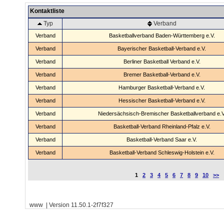
Kontaktliste
Typ
Verband
Verband
Basketballverband Baden-Württemberg e.V.
Verband
Bayerischer Basketball-Verband e.V.
Verband
Berliner Basketball Verband e.V.
Verband
Bremer Basketball-Verband e.V.
Verband
Hamburger Basketball-Verband e.V.
Verband
Hessischer Basketball-Verband e.V.
Verband
Niedersächsisch-Bremischer Basketballverband e.V
Verband
Basketball-Verband Rheinland-Pfalz e.V.
Verband
Basketball-Verband Saar e.V.
Verband
Basketball-Verband Schleswig-Holstein e.V.
1
2
3
4
5
6
7
8
9
10
>>
www | Version 11.50.1-2f7f327