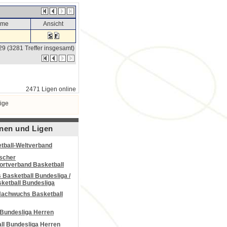
ame
Ansicht
29 (3281 Treffer insgesamt)
2471 Ligen online
ige
nen und Ligen
tball-Weltverband
scher
portverband Basketball
Basketball Bundesliga /
ketball Bundesliga
Nachwuchs Basketball
 Bundesliga Herren
all Bundesliga Herren