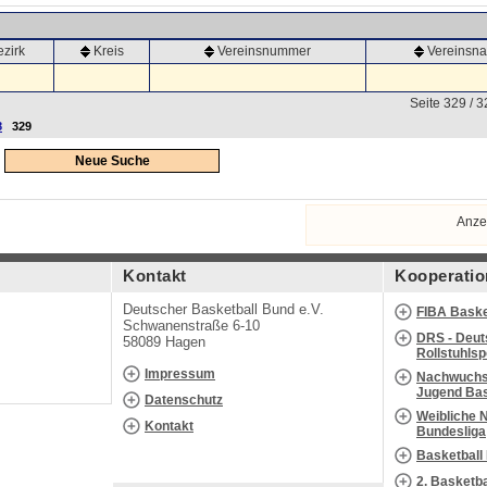
ezirk
Kreis
Vereinsnummer
Vereinsn
Seite 329 / 3
8
329
Neue Suche
Anze
Kontakt
Kooperatio
Deutscher Basketball Bund e.V.
FIBA Baske
Schwanenstraße 6-10
DRS - Deut
58089 Hagen
Rollstuhls
Impressum
Nachwuchs 
Jugend Bas
Datenschutz
Weibliche 
Kontakt
Bundesliga
Basketball
2. Basketb