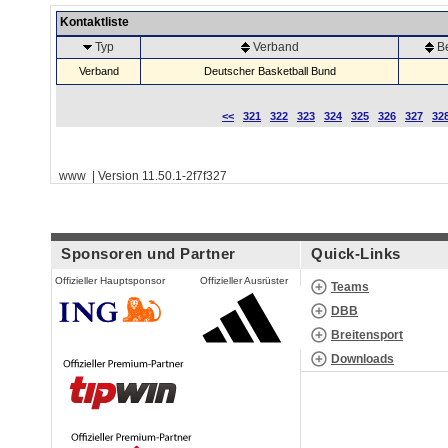
Kontaktliste
Typ
Verband
B
Verband
Deutscher Basketball Bund
<<
321
322
323
324
325
326
327
32
www | Version 11.50.1-2f7f327
Sponsoren und Partner
Quick-Links
Offizieller Hauptsponsor
Offizieller Ausrüster
Teams
DBB
Breitensport
Downloads