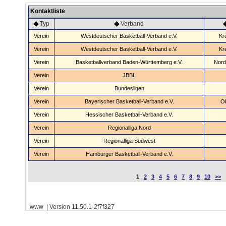
Kontaktliste
Typ
Verband
Verein
Westdeutscher Basketball-Verband e.V.
Kr
Verein
Westdeutscher Basketball-Verband e.V.
Kr
Verein
Basketballverband Baden-Württemberg e.V.
Nord
Verein
JBBL
Verein
Bundesligen
Verein
Bayerischer Basketball-Verband e.V.
O
Verein
Hessischer Basketball-Verband e.V.
Verein
Regionalliga Nord
Verein
Regionalliga Südwest
Verein
Hamburger Basketball-Verband e.V.
1
2
3
4
5
6
7
8
9
10
>>
www | Version 11.50.1-2f7f327