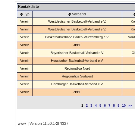
Kontaktliste
Typ
Verband
Verein
Westdeutscher Basketball-Verband e.V.
Kr
Verein
Westdeutscher Basketball-Verband e.V.
Kr
Verein
Basketballverband Baden-Württemberg e.V.
Nord
Verein
JBBL
Verein
Bayerischer Basketball-Verband e.V.
O
Verein
Hessischer Basketball-Verband e.V.
Verein
Regionalliga Nord
Verein
Regionalliga Südwest
Verein
Hamburger Basketball-Verband e.V.
Verein
2BBL
1
2
3
4
5
6
7
8
9
10
>>
www | Version 11.50.1-2f7f327