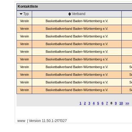
Kontaktliste
Typ
Verband
Verein
Basketballverband Baden-Württemberg e.V.
Verein
Basketballverband Baden-Württemberg e.V.
Verein
Basketballverband Baden-Württemberg e.V.
Verein
Basketballverband Baden-Württemberg e.V.
Verein
Basketballverband Baden-Württemberg e.V.
Verein
Basketballverband Baden-Württemberg e.V.
Verein
Basketballverband Baden-Württemberg e.V.
S
Verein
Basketballverband Baden-Württemberg e.V.
S
Verein
Basketballverband Baden-Württemberg e.V.
S
Verein
Basketballverband Baden-Württemberg e.V.
S
1
2
3
4
5
6
7
8
9
10
>>
www | Version 11.50.1-2f7f327