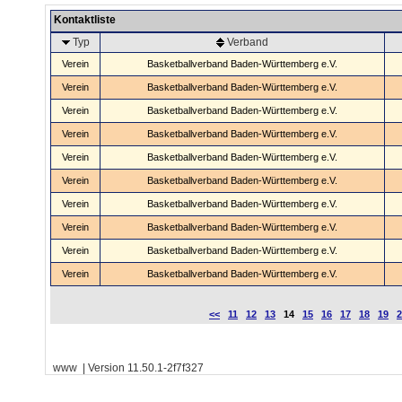
Kontaktliste
Typ
Verband
Verein
Basketballverband Baden-Württemberg e.V.
Verein
Basketballverband Baden-Württemberg e.V.
Verein
Basketballverband Baden-Württemberg e.V.
Verein
Basketballverband Baden-Württemberg e.V.
Verein
Basketballverband Baden-Württemberg e.V.
Verein
Basketballverband Baden-Württemberg e.V.
Verein
Basketballverband Baden-Württemberg e.V.
Verein
Basketballverband Baden-Württemberg e.V.
Verein
Basketballverband Baden-Württemberg e.V.
Verein
Basketballverband Baden-Württemberg e.V.
<<
11
12
13
14
15
16
17
18
19
2
www | Version 11.50.1-2f7f327