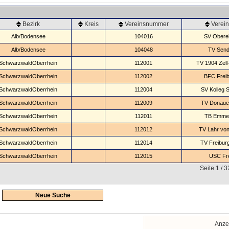
Bezirk
Kreis
Vereinsnummer
Verei
Alb/Bodensee
104016
SV Oberel
Alb/Bodensee
104048
TV Sen
SchwarzwaldOberrhein
112001
TV 1904 Zell
SchwarzwaldOberrhein
112002
BFC Freib
SchwarzwaldOberrhein
112004
SV Kolleg S
SchwarzwaldOberrhein
112009
TV Donaue
SchwarzwaldOberrhein
112011
TB Emme
SchwarzwaldOberrhein
112012
TV Lahr von
SchwarzwaldOberrhein
112014
TV Freibur
SchwarzwaldOberrhein
112015
USC Fr
Seite 1 / 
Neue Suche
Anze