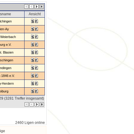
nsname
Ansicht
chingen
den-Ay
-Weierbach
urg e.V.
t. Blasien
schingen
ndingen
 1846 e.V.
g-Herdern
eiburg
329 (3281 Treffer insgesamt)
2460 Ligen online
ige