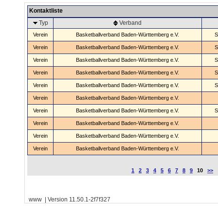
Kontaktliste
Typ
Verband
Verein
Basketballverband Baden-Württemberg e.V.
S
Verein
Basketballverband Baden-Württemberg e.V.
S
Verein
Basketballverband Baden-Württemberg e.V.
S
Verein
Basketballverband Baden-Württemberg e.V.
S
Verein
Basketballverband Baden-Württemberg e.V.
S
Verein
Basketballverband Baden-Württemberg e.V.
Verein
Basketballverband Baden-Württemberg e.V.
S
Verein
Basketballverband Baden-Württemberg e.V.
Verein
Basketballverband Baden-Württemberg e.V.
Verein
Basketballverband Baden-Württemberg e.V.
1
2
3
4
5
6
7
8
9
10
>>
www | Version 11.50.1-2f7f327