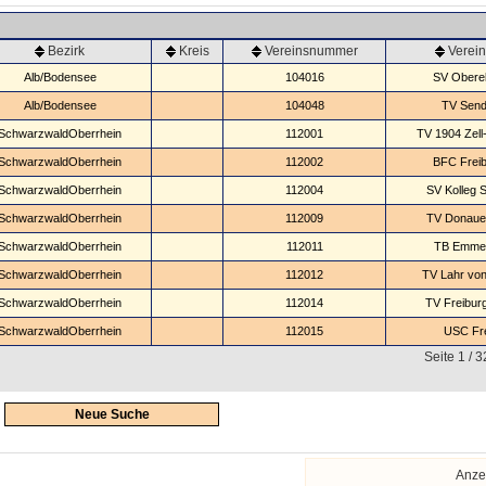
Bezirk
Kreis
Vereinsnummer
Verei
Alb/Bodensee
104016
SV Oberel
Alb/Bodensee
104048
TV Sen
SchwarzwaldOberrhein
112001
TV 1904 Zell
SchwarzwaldOberrhein
112002
BFC Freib
SchwarzwaldOberrhein
112004
SV Kolleg S
SchwarzwaldOberrhein
112009
TV Donaue
SchwarzwaldOberrhein
112011
TB Emme
SchwarzwaldOberrhein
112012
TV Lahr von
SchwarzwaldOberrhein
112014
TV Freibur
SchwarzwaldOberrhein
112015
USC Fr
Seite 1 / 
Neue Suche
Anze