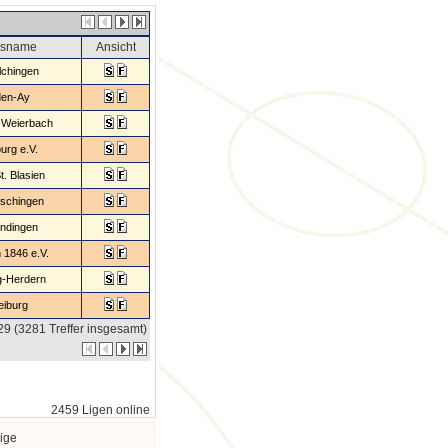
nsname
Ansicht
chingen
den-Ay
-Weierbach
urg e.V.
t. Blasien
schingen
ndingen
 1846 e.V.
g-Herdern
eiburg
329 (3281 Treffer insgesamt)
2459 Ligen online
ige