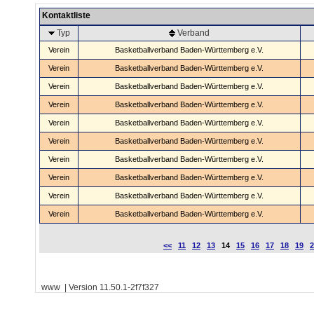
Kontaktliste
Typ
Verband
Verein
Basketballverband Baden-Württemberg e.V.
Verein
Basketballverband Baden-Württemberg e.V.
Verein
Basketballverband Baden-Württemberg e.V.
Verein
Basketballverband Baden-Württemberg e.V.
Verein
Basketballverband Baden-Württemberg e.V.
Verein
Basketballverband Baden-Württemberg e.V.
Verein
Basketballverband Baden-Württemberg e.V.
Verein
Basketballverband Baden-Württemberg e.V.
Verein
Basketballverband Baden-Württemberg e.V.
Verein
Basketballverband Baden-Württemberg e.V.
<<
11
12
13
14
15
16
17
18
19
2
www | Version 11.50.1-2f7f327