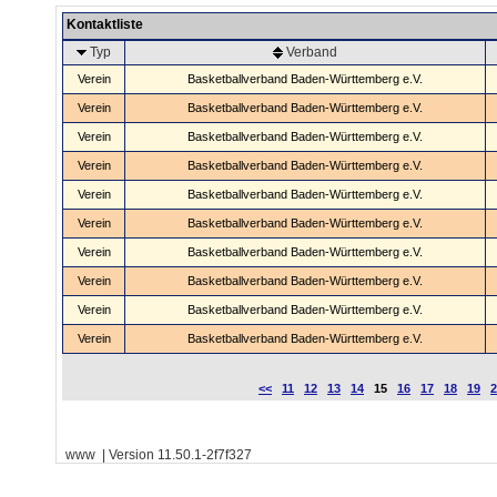
Kontaktliste
Typ
Verband
Verein
Basketballverband Baden-Württemberg e.V.
Verein
Basketballverband Baden-Württemberg e.V.
Verein
Basketballverband Baden-Württemberg e.V.
Verein
Basketballverband Baden-Württemberg e.V.
Verein
Basketballverband Baden-Württemberg e.V.
Verein
Basketballverband Baden-Württemberg e.V.
Verein
Basketballverband Baden-Württemberg e.V.
Verein
Basketballverband Baden-Württemberg e.V.
Verein
Basketballverband Baden-Württemberg e.V.
Verein
Basketballverband Baden-Württemberg e.V.
<<
11
12
13
14
15
16
17
18
19
2
www | Version 11.50.1-2f7f327