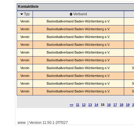
Kontaktliste
Typ
Verband
Verein
Basketballverband Baden-Württemberg e.V.
Verein
Basketballverband Baden-Württemberg e.V.
Verein
Basketballverband Baden-Württemberg e.V.
Verein
Basketballverband Baden-Württemberg e.V.
Verein
Basketballverband Baden-Württemberg e.V.
Verein
Basketballverband Baden-Württemberg e.V.
Verein
Basketballverband Baden-Württemberg e.V.
S
Verein
Basketballverband Baden-Württemberg e.V.
Verein
Basketballverband Baden-Württemberg e.V.
S
Verein
Basketballverband Baden-Württemberg e.V.
S
<<
11
12
13
14
15
16
17
18
19
2
www | Version 11.50.1-2f7f327