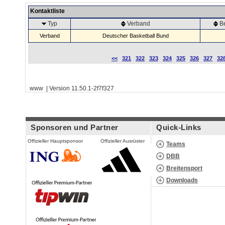
Kontaktliste
Typ
Verband
B
Verband
Deutscher Basketball Bund
<<
321
322
323
324
325
326
327
32
www | Version 11.50.1-2f7f327
Sponsoren und Partner
Quick-Links
Offizieller Hauptsponsor
Offizieller Ausrüster
Teams
DBB
Breitensport
Downloads