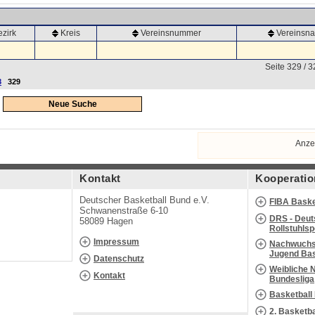
ezirk
Kreis
Vereinsnummer
Vereinsn
Seite 329 / 3
8
329
Neue Suche
Anze
Kontakt
Kooperatio
Deutscher Basketball Bund e.V.
FIBA Baske
Schwanenstraße 6-10
DRS - Deut
58089 Hagen
Rollstuhls
Impressum
Nachwuchs 
Jugend Bas
Datenschutz
Weibliche 
Kontakt
Bundesliga
Basketball
2. Basketb