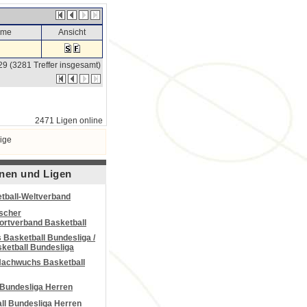
ame
Ansicht
29 (3281 Treffer insgesamt)
2471 Ligen online
ige
nen und Ligen
tball-Weltverband
scher
portverband Basketball
Basketball Bundesliga /
ketball Bundesliga
Nachwuchs Basketball
 Bundesliga Herren
all Bundesliga Herren