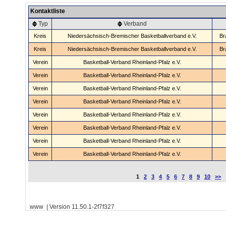
Kontaktliste
Typ
Verband
Kreis
Niedersächsisch-Bremischer Basketballverband e.V.
Br
Kreis
Niedersächsisch-Bremischer Basketballverband e.V.
Br
Verein
Basketball-Verband Rheinland-Pfalz e.V.
Verein
Basketball-Verband Rheinland-Pfalz e.V.
Verein
Basketball-Verband Rheinland-Pfalz e.V.
Verein
Basketball-Verband Rheinland-Pfalz e.V.
Verein
Basketball-Verband Rheinland-Pfalz e.V.
Verein
Basketball-Verband Rheinland-Pfalz e.V.
Verein
Basketball-Verband Rheinland-Pfalz e.V.
Verein
Basketball-Verband Rheinland-Pfalz e.V.
1
2
3
4
5
6
7
8
9
10
>>
www | Version 11.50.1-2f7f327