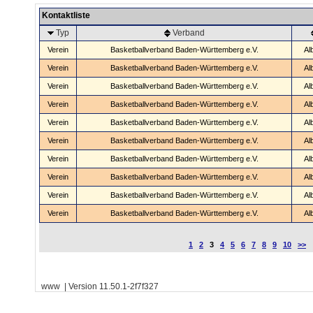
Kontaktliste
Typ
Verband
Verein
Basketballverband Baden-Württemberg e.V.
Al
Verein
Basketballverband Baden-Württemberg e.V.
Al
Verein
Basketballverband Baden-Württemberg e.V.
Al
Verein
Basketballverband Baden-Württemberg e.V.
Al
Verein
Basketballverband Baden-Württemberg e.V.
Al
Verein
Basketballverband Baden-Württemberg e.V.
Al
Verein
Basketballverband Baden-Württemberg e.V.
Al
Verein
Basketballverband Baden-Württemberg e.V.
Al
Verein
Basketballverband Baden-Württemberg e.V.
Al
Verein
Basketballverband Baden-Württemberg e.V.
Al
1
2
3
4
5
6
7
8
9
10
>>
www | Version 11.50.1-2f7f327