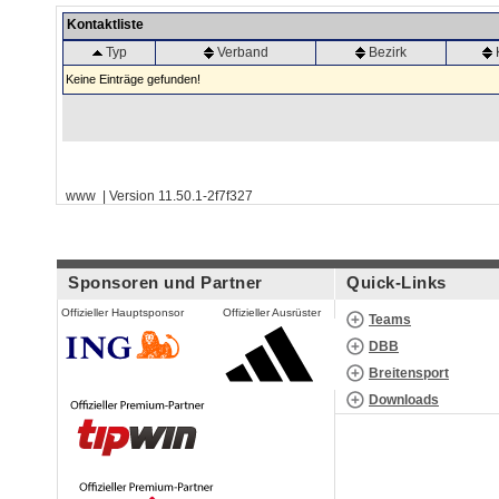
Kontaktliste
Typ
Verband
Bezirk
Keine Einträge gefunden!
www | Version 11.50.1-2f7f327
Sponsoren und Partner
Quick-Links
Offizieller Hauptsponsor
Offizieller Ausrüster
Teams
DBB
Breitensport
Downloads