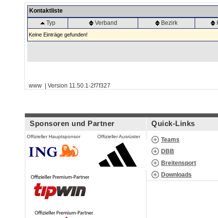
Kontaktliste
Typ
Verband
Bezirk
Keine Einträge gefunden!
www | Version 11.50.1-2f7f327
Sponsoren und Partner
Quick-Links
Offizieller Hauptsponsor
Offizieller Ausrüster
Teams
DBB
Breitensport
Downloads