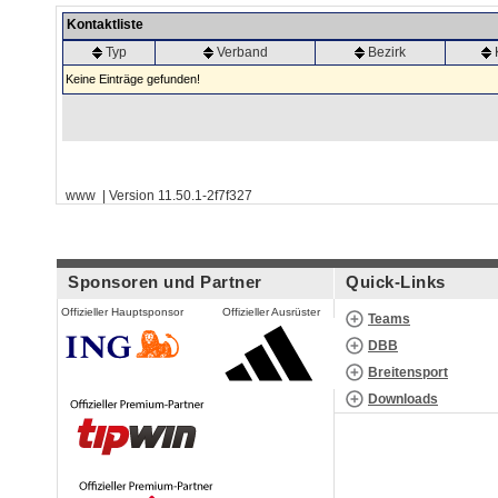
Kontaktliste
Typ
Verband
Bezirk
Keine Einträge gefunden!
www | Version 11.50.1-2f7f327
Sponsoren und Partner
Quick-Links
Offizieller Hauptsponsor
Offizieller Ausrüster
Teams
DBB
Breitensport
Downloads