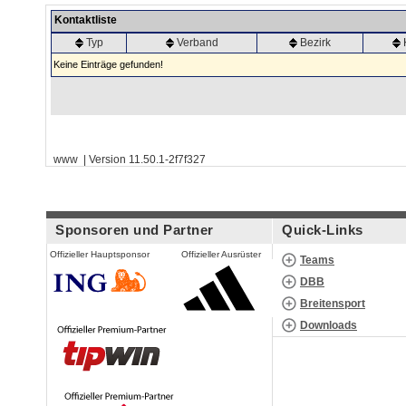
Kontaktliste
Typ
Verband
Bezirk
Keine Einträge gefunden!
www | Version 11.50.1-2f7f327
Sponsoren und Partner
Quick-Links
Offizieller Hauptsponsor
Offizieller Ausrüster
Teams
DBB
Breitensport
Downloads