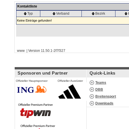
Kontaktliste
Typ
Verband
Bezirk
Keine Einträge gefunden!
www | Version 11.50.1-2f7f327
Sponsoren und Partner
Quick-Links
Offizieller Hauptsponsor
Offizieller Ausrüster
Teams
DBB
Breitensport
Downloads