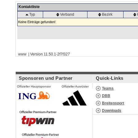
Kontaktliste
Typ
Verband
Bezirk
Keine Einträge gefunden!
www | Version 11.50.1-2f7f327
Sponsoren und Partner
Quick-Links
Offizieller Hauptsponsor
Offizieller Ausrüster
Teams
DBB
Breitensport
Downloads