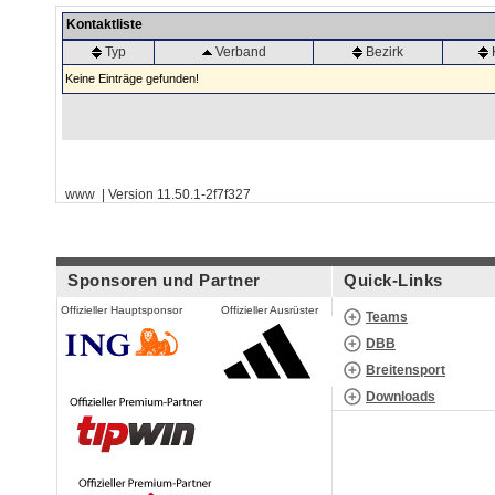
Kontaktliste
Typ
Verband
Bezirk
Keine Einträge gefunden!
www | Version 11.50.1-2f7f327
Sponsoren und Partner
Quick-Links
Offizieller Hauptsponsor
Offizieller Ausrüster
Teams
DBB
Breitensport
Downloads