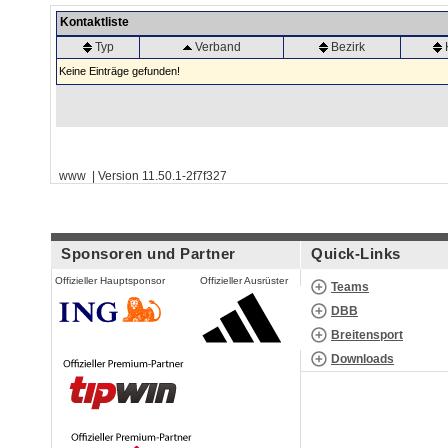
Kontaktliste
Typ
Verband
Bezirk
Keine Einträge gefunden!
www | Version 11.50.1-2f7f327
Sponsoren und Partner
Quick-Links
Offizieller Hauptsponsor
Offizieller Ausrüster
Teams
DBB
Breitensport
Downloads