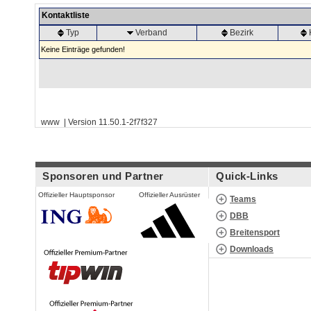
Kontaktliste
Typ
Verband
Bezirk
Keine Einträge gefunden!
www | Version 11.50.1-2f7f327
Sponsoren und Partner
Quick-Links
Offizieller Hauptsponsor
Offizieller Ausrüster
Teams
DBB
Breitensport
Downloads