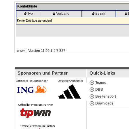
Kontaktliste
Typ
Verband
Bezirk
Keine Einträge gefunden!
www | Version 11.50.1-2f7f327
Sponsoren und Partner
Quick-Links
Offizieller Hauptsponsor
Offizieller Ausrüster
Teams
DBB
Breitensport
Downloads