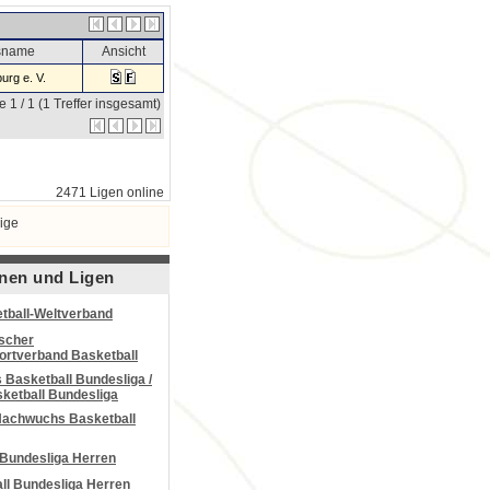
nsname
Ansicht
urg e. V.
e 1 / 1 (1 Treffer insgesamt)
2471 Ligen online
ige
nen und Ligen
tball-Weltverband
scher
portverband Basketball
Basketball Bundesliga /
ketball Bundesliga
Nachwuchs Basketball
 Bundesliga Herren
all Bundesliga Herren