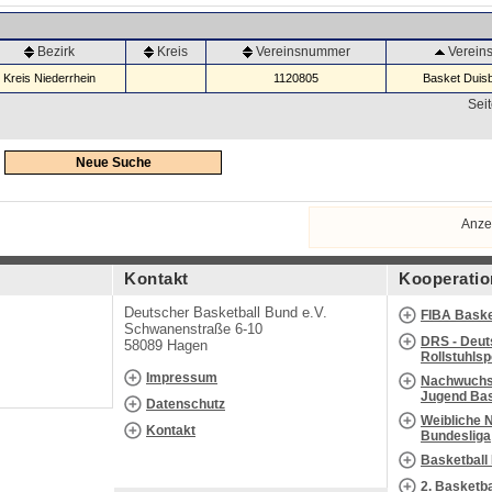
Bezirk
Kreis
Vereinsnummer
Verei
Kreis Niederrhein
1120805
Basket Duisb
Seit
Neue Suche
Anze
Kontakt
Kooperatio
Deutscher Basketball Bund e.V.
FIBA Baske
Schwanenstraße 6-10
DRS - Deut
58089 Hagen
Rollstuhls
Impressum
Nachwuchs 
Jugend Bas
Datenschutz
Weibliche 
Kontakt
Bundesliga
Basketball
2. Basketb