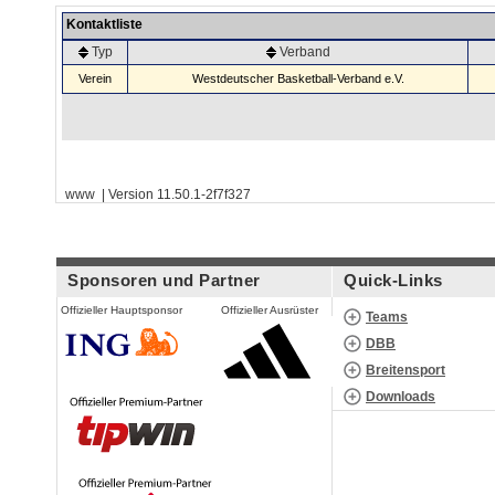
Kontaktliste
Typ
Verband
Verein
Westdeutscher Basketball-Verband e.V.
www | Version 11.50.1-2f7f327
Sponsoren und Partner
Quick-Links
Offizieller Hauptsponsor
Offizieller Ausrüster
Teams
DBB
Breitensport
Downloads