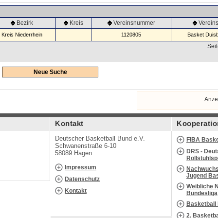
Bezirk
Kreis
Vereinsnummer
Verei
Kreis Niederrhein
1120805
Basket Duisb
Seit
Neue Suche
Anze
Kontakt
Kooperatio
Deutscher Basketball Bund e.V.
FIBA Baske
Schwanenstraße 6-10
DRS - Deut
58089 Hagen
Rollstuhls
Impressum
Nachwuchs 
Jugend Bas
Datenschutz
Weibliche 
Kontakt
Bundesliga
Basketball
2. Basketb