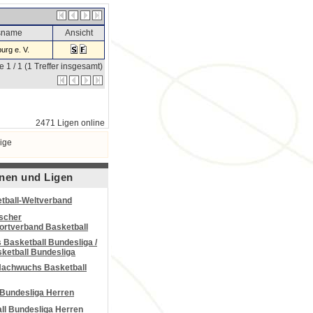
nsname
Ansicht
urg e. V.
e 1 / 1 (1 Treffer insgesamt)
2471 Ligen online
ige
nen und Ligen
tball-Weltverband
scher
portverband Basketball
Basketball Bundesliga /
ketball Bundesliga
Nachwuchs Basketball
 Bundesliga Herren
all Bundesliga Herren