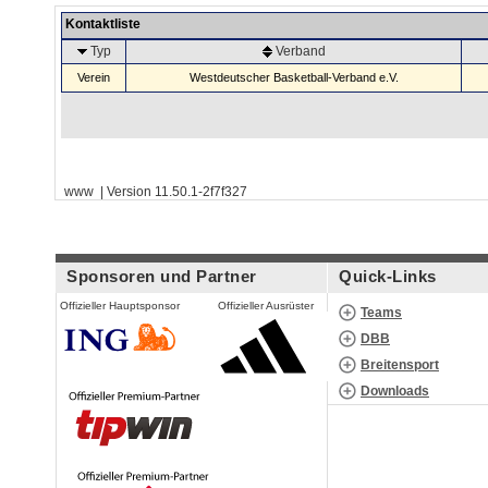
Kontaktliste
Typ
Verband
Verein
Westdeutscher Basketball-Verband e.V.
www | Version 11.50.1-2f7f327
Sponsoren und Partner
Quick-Links
Offizieller Hauptsponsor
Offizieller Ausrüster
Teams
DBB
Breitensport
Downloads