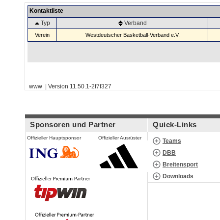
Kontaktliste
Typ
Verband
Verein
Westdeutscher Basketball-Verband e.V.
www | Version 11.50.1-2f7f327
Sponsoren und Partner
Quick-Links
Offizieller Hauptsponsor
Offizieller Ausrüster
Teams
DBB
Breitensport
Downloads