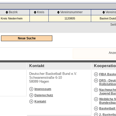
Bezirk
Kreis
Vereinsnummer
Verei
Kreis Niederrhein
1120805
Basket Duisb
Seit
Neue Suche
Anze
Kontakt
Kooperatio
Deutscher Basketball Bund e.V.
FIBA Baske
Schwanenstraße 6-10
DRS - Deut
58089 Hagen
Rollstuhls
Impressum
Nachwuchs 
Jugend Bas
Datenschutz
Weibliche 
Kontakt
Bundesliga
Basketball
2. Basketb