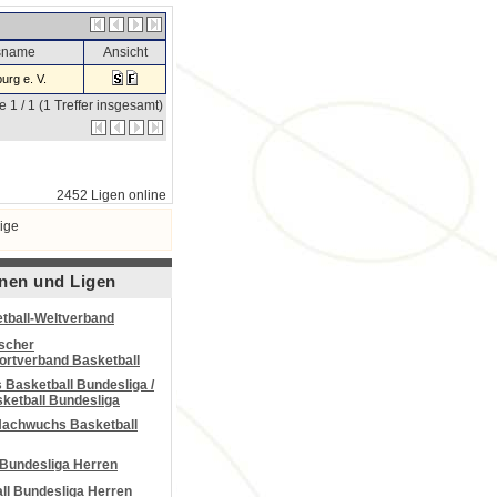
nsname
Ansicht
urg e. V.
e 1 / 1 (1 Treffer insgesamt)
2452 Ligen online
ige
nen und Ligen
tball-Weltverband
scher
portverband Basketball
Basketball Bundesliga /
ketball Bundesliga
Nachwuchs Basketball
 Bundesliga Herren
all Bundesliga Herren