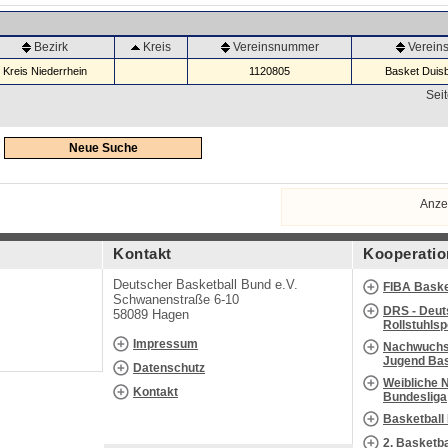
Bezirk
Kreis
Vereinsnummer
Verei
Kreis Niederrhein
1120805
Basket Duisb
Seit
Neue Suche
Anze
Kontakt
Kooperatio
Deutscher Basketball Bund e.V.
FIBA Baske
Schwanenstraße 6-10
DRS - Deut
58089 Hagen
Rollstuhls
Impressum
Nachwuchs 
Jugend Bas
Datenschutz
Weibliche 
Kontakt
Bundesliga
Basketball
2. Basketb