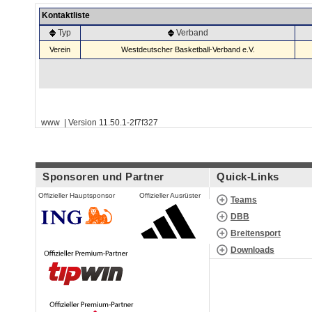
Kontaktliste
Typ
Verband
Verein
Westdeutscher Basketball-Verband e.V.
www | Version 11.50.1-2f7f327
Sponsoren und Partner
Quick-Links
Offizieller Hauptsponsor
Offizieller Ausrüster
Teams
DBB
Breitensport
Downloads