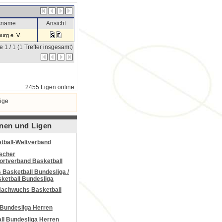
nsname
Ansicht
urg e. V.
e 1 / 1 (1 Treffer insgesamt)
2455 Ligen online
ige
nen und Ligen
tball-Weltverband
scher
portverband Basketball
Basketball Bundesliga /
ketball Bundesliga
Nachwuchs Basketball
 Bundesliga Herren
all Bundesliga Herren