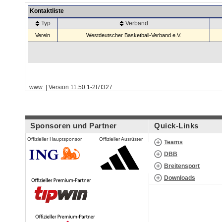
Kontaktliste
Typ
Verband
Verein
Westdeutscher Basketball-Verband e.V.
www | Version 11.50.1-2f7f327
Sponsoren und Partner
Quick-Links
Offizieller Hauptsponsor
Offizieller Ausrüster
Teams
DBB
Breitensport
Downloads