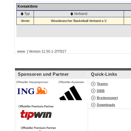
Kontaktliste
Typ
Verband
Verein
Westdeutscher Basketball-Verband e.V.
www | Version 11.50.1-2f7f327
Sponsoren und Partner
Quick-Links
Offizieller Hauptsponsor
Offizieller Ausrüster
Teams
DBB
Breitensport
Downloads