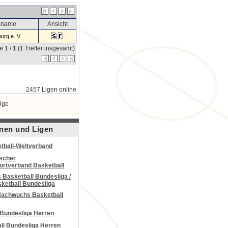
nsname
Ansicht
urg e. V.
e 1 / 1 (1 Treffer insgesamt)
2457 Ligen online
ige
nen und Ligen
tball-Weltverband
scher
portverband Basketball
Basketball Bundesliga /
ketball Bundesliga
Nachwuchs Basketball
 Bundesliga Herren
all Bundesliga Herren