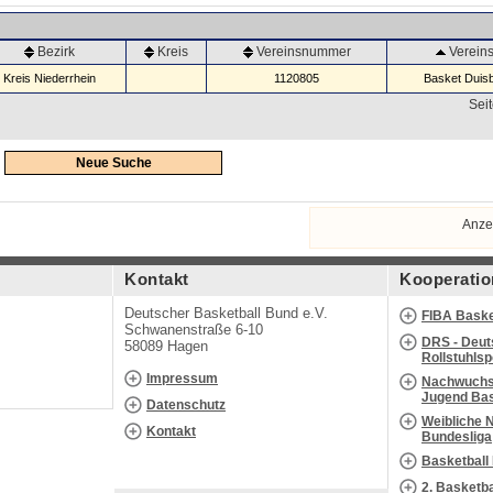
Bezirk
Kreis
Vereinsnummer
Verei
Kreis Niederrhein
1120805
Basket Duisb
Seit
Neue Suche
Anze
Kontakt
Kooperatio
Deutscher Basketball Bund e.V.
FIBA Baske
Schwanenstraße 6-10
DRS - Deut
58089 Hagen
Rollstuhls
Impressum
Nachwuchs 
Jugend Bas
Datenschutz
Weibliche 
Kontakt
Bundesliga
Basketball
2. Basketb