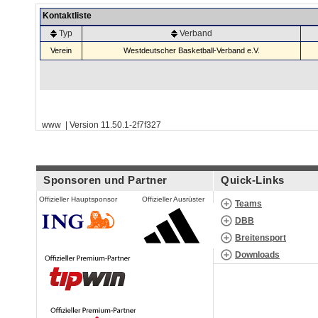
Kontaktliste
Typ
Verband
Verein
Westdeutscher Basketball-Verband e.V.
www | Version 11.50.1-2f7f327
Sponsoren und Partner
Quick-Links
Offizieller Hauptsponsor
Offizieller Ausrüster
Teams
DBB
Breitensport
Downloads