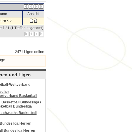
name
Ansicht
1928 e.V.
e 1 / 1 (1 Treffer insgesamt)
2471 Ligen online
ige
nen und Ligen
tball-Weltverband
scher
portverband Basketball
Basketball Bundesliga /
ketball Bundesliga
Nachwuchs Basketball
 Bundesliga Herren
all Bundesliga Herren