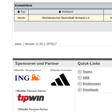
Kontaktliste
Typ
Verband
Verein
Westdeutscher Basketball-Verband e.V.
K
www | Version 11.50.1-2f7f327
Sponsoren und Partner
Quick-Links
Offizieller Hauptsponsor
Offizieller Ausrüster
Teams
DBB
Breitensport
Downloads