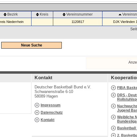
Bezirk
Kreis
Vereinsnummer
Vereins
reis Niederrhein
1120817
DJK Vierlinden 
Seit
Neue Suche
Anze
Kontakt
Kooperatio
Deutscher Basketball Bund e.V.
FIBA Baske
Schwanenstraße 6-10
DRS - Deut
58089 Hagen
Rollstuhls
Impressum
Nachwuchs 
Jugend Bas
Datenschutz
Weibliche 
Kontakt
Bundesliga
Basketball
2. Basketb