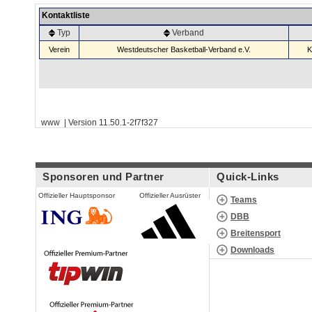
Kontaktliste
Typ
Verband
Verein
Westdeutscher Basketball-Verband e.V.
K
www | Version 11.50.1-2f7f327
Sponsoren und Partner
Quick-Links
Offizieller Hauptsponsor
Offizieller Ausrüster
Teams
DBB
Breitensport
Downloads