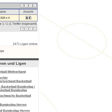
name
Ansicht
1928 e.V.
e 1 / 1 (1 Treffer insgesamt)
2471 Ligen online
ige
nen und Ligen
tball-Weltverband
scher
portverband Basketball
Basketball Bundesliga /
ketball Bundesliga
Nachwuchs Basketball
 Bundesliga Herren
all Bundesliga Herren