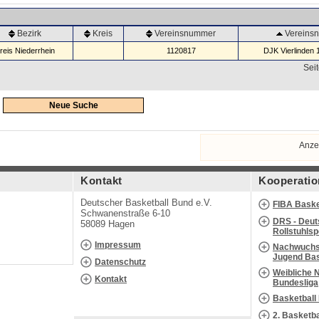
Bezirk
Kreis
Vereinsnummer
Vereins
reis Niederrhein
1120817
DJK Vierlinden 
Seit
Neue Suche
Anze
Kontakt
Kooperatio
Deutscher Basketball Bund e.V.
FIBA Baske
Schwanenstraße 6-10
DRS - Deut
58089 Hagen
Rollstuhls
Impressum
Nachwuchs 
Jugend Bas
Datenschutz
Weibliche 
Kontakt
Bundesliga
Basketball
2. Basketb