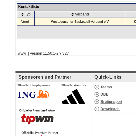
Kontaktliste
Typ
Verband
Verein
Westdeutscher Basketball-Verband e.V.
K
www | Version 11.50.1-2f7f327
Sponsoren und Partner
Quick-Links
Offizieller Hauptsponsor
Offizieller Ausrüster
Teams
DBB
Breitensport
Downloads